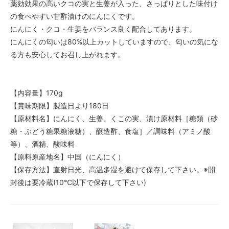
薬効効果の高いクコの実と生姜が入った、さっぱりとした味付け
の食べやすい甘酢漬けのにんにくです。
にんにく・クコ・生姜をバランス良く配合してあります。
にんにくの匂いは80%以上カットしていますので、匂いの気にな
る方も安心してお召し上がれます。
【内容量】170g
【賞味期限】製造日より180日
【原材料名】にんにく、生姜、くこの実、漬け原材料［糖類（砂
糖・ぶどう糖果糖液糖）、醸造酢、食塩］／調味料（アミノ酸
等）、酒精、酸味料
【原料原産地名】中国（にんにく）
【保存方法】直射日光、高温多湿を避けて保存して下さい。※開
封後は要冷蔵(10℃以下で保存して下さい)