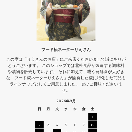
フード糀ネーターりえさん
この度は「りえさんのお店」にご来店くださいまして誠にありが
とうございます。 このショップでは北杜食品が製造する調味料
や漬物を販売しています。 それに加えて、糀や発酵食が大好き
な「フード糀ネーターりえさん」が開発した糀に特化した商品も
ラインナップとしてご用意しました。 ぜひご賞味くださいま
せ。
2026年8月
日
月
火
水
木
金
土
1
2
3
4
5
6
7
8